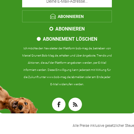
ABONNIEREN
ABONNIEREN
ABONNEMENT LÖSCHEN
Ich möchte den Newsletter der Plattform bob-mag.de, betrieben von
Marcel Grunert Bob-Mag.de, erhalten und über Angebote, Trends und
Aktionen, die auf der Plattform angeboten werden, per E-Mail
informiert werden. Diese Einwilligung kann jederzeit mit Wirkung für
die Zukunft unter www.bob-mag.de/abmelden oder am Ende jeder
E-Mail widerrufen werden.
Alle Preise inklusive gesetzlicher Steue