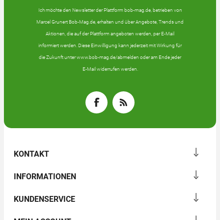
Ich möchte den Newsletter der Plattform bob-mag.de, betrieben von
Marcel Grunert Bob-Mag.de, erhalten und über Angebote, Trends und
Aktionen, die auf der Plattform angeboten werden, per E-Mail
informiert werden. Diese Einwilligung kann jederzeit mit Wirkung für
die Zukunft unter www.bob-mag.de/abmelden oder am Ende jeder
E-Mail widerrufen werden.
KONTAKT
INFORMATIONEN
KUNDENSERVICE