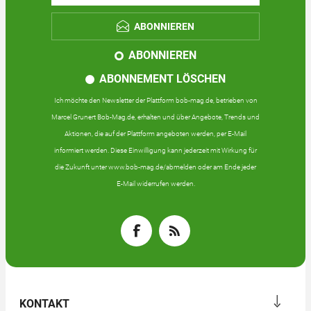
ABONNIEREN
ABONNIEREN
ABONNEMENT LÖSCHEN
Ich möchte den Newsletter der Plattform bob-mag.de, betrieben von
Marcel Grunert Bob-Mag.de, erhalten und über Angebote, Trends und
Aktionen, die auf der Plattform angeboten werden, per E-Mail
informiert werden. Diese Einwilligung kann jederzeit mit Wirkung für
die Zukunft unter www.bob-mag.de/abmelden oder am Ende jeder
E-Mail widerrufen werden.
KONTAKT