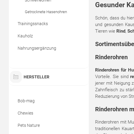
Schweineohren
Gesunder Ka
Getrocknete Hasenohren
Schön, dass du hie
Trainingssnacks
und gesunden
Kaus
Tieren wie
Rind
,
Sc
Kauholz
Sortimentsübe
Nahrungsergänzung
Rinderohren
Rinderohren für H
Vorteile. Sie sind
r
HERSTELLER
jener mit Neigung 
Zahnfleisch zu stär
Reduzierung von St
Bob-mag
Rinderohren m
Chewies
Rinderohren mit Mus
Pets Nature
traditionellen Kaua