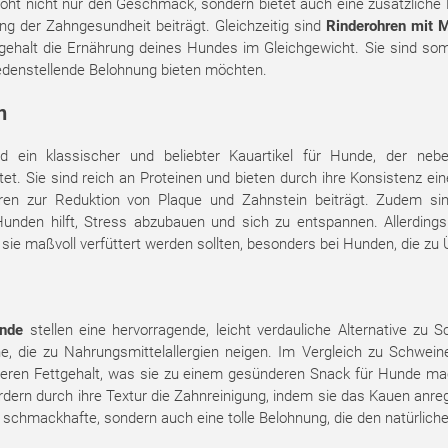
öht nicht nur den Geschmack, sondern bietet auch eine zusätzliche
g der Zahngesundheit beiträgt. Gleichzeitig sind
Rinderohren mit 
tgehalt die Ernährung deines Hundes im Gleichgewicht. Sie sind somi
iedenstellende Belohnung bieten möchten.
n
d ein klassischer und beliebter Kauartikel für Hunde, der neb
et. Sie sind reich an Proteinen und bieten durch ihre Konsistenz ei
en zur Reduktion von Plaque und Zahnstein beiträgt. Zudem sind
Hunden hilft, Stress abzubauen und sich zu entspannen. Allerding
b sie maßvoll verfüttert werden sollten, besonders bei Hunden, die zu
unde
stellen eine hervorragende, leicht verdauliche Alternative zu
e, die zu Nahrungsmittelallergien neigen. Im Vergleich zu Schwein
eren Fettgehalt, was sie zu einem gesünderen Snack für Hunde mach
rdern durch ihre Textur die Zahnreinigung, indem sie das Kauen anr
e schmackhafte, sondern auch eine tolle Belohnung, die den natürlich