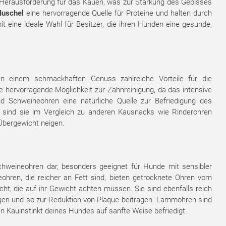
 Herausforderung für das Kauen, was zur Stärkung des Gebisses
Muschel
eine hervorragende Quelle für Proteine und halten durch
t eine ideale Wahl für Besitzer, die ihren Hunden eine gesunde,
en einem schmackhaften Genuss zahlreiche Vorteile für die
ne hervorragende Möglichkeit zur Zahnreinigung, da das intensive
 Schweineohren eine natürliche Quelle zur Befriedigung des
s sind sie im Vergleich zu anderen Kausnacks wie Rinderohren
 Übergewicht neigen.
 Schweineohren dar, besonders geeignet für Hunde mit sensibler
eohren, die reicher an Fett sind, bieten getrocknete Ohren vom
t, die auf ihr Gewicht achten müssen. Sie sind ebenfalls reich
egen und so zur Reduktion von Plaque beitragen. Lammohren sind
en Kauinstinkt deines Hundes auf sanfte Weise befriedigt.