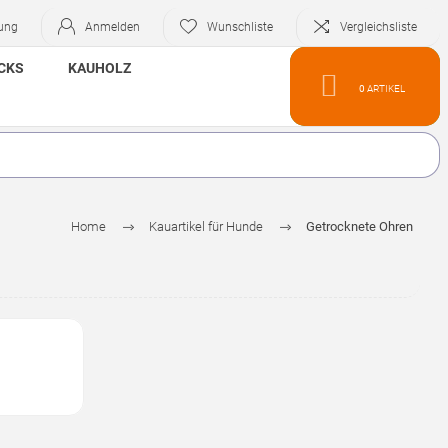
rung
Anmelden
Wunschliste
Vergleichsliste
CKS
KAUHOLZ
0
ARTIKEL
Home
Kauartikel für Hunde
Getrocknete Ohren