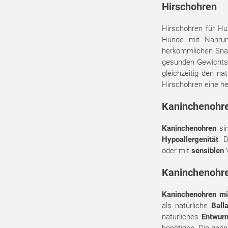
Hirschohren
Hirschohren für Hu
Hunde mit Nahrung
herkömmlichen Snack
gesunden Gewichts 
gleichzeitig den n
Hirschohren eine h
Kaninchenohr
Kaninchenohren
sin
Hypoallergenität
. 
oder mit
sensiblen
V
Kaninchenohre
Kaninchenohren mit
als natürliche
Balla
natürliches
Entwur