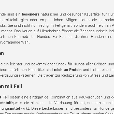
nde sind ein
besonders
natürlicher und gesunder Kauartikel für Hu
smittelallergien oder empfindlichen Mägen bieten die getrock
s. Sie sind nicht nur niedrig im Fettgehalt, sondern auch reich an P
macht. Das Kauen auf Hirschohren fördert die Zahngesundheit, indem
atürlichen Kautrieb des Hundes. Für Besitzer, die ihren Hunden ein
ervorragende Wahl.
en
d ein leichter und bekömmlicher Snack für
Hunde
aller Größen und
Diese natürlichen Kauartikel sind
reich an Protein
und bieten eine fe
erdauungssystemen. Sie tragen zur Reduzierung von Stress und Lan
n mit Fell
 Fell
bieten eine einzigartige Kombination aus Kauvergnügen und 
ststoffquelle
, die nicht nur die Verdauung fördert, sondern auch 
mungsmittel
wirkt. Diese Leckerbissen sind besonders für Hunde gee