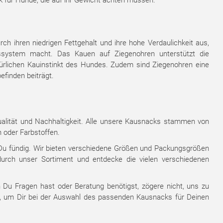
 für Hunde, die auf ihr Gewicht achten müssen.
rch ihren niedrigen Fettgehalt und ihre hohe Verdaulichkeit aus,
ssystem macht. Das Kauen auf Ziegenohren unterstützt die
atürlichen Kauinstinkt des Hundes. Zudem sind Ziegenohren eine
finden beiträgt.
alität und Nachhaltigkeit. Alle unsere Kausnacks stammen von
n oder Farbstoffen.
t Du fündig. Wir bieten verschiedene Größen und Packungsgrößen
durch unser Sortiment und entdecke die vielen verschiedenen
Du Fragen hast oder Beratung benötigst, zögere nicht, uns zu
ng, um Dir bei der Auswahl des passenden Kausnacks für Deinen