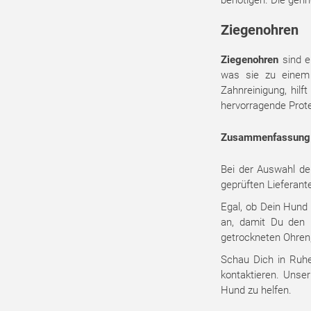
benötigen. Die geri
Ziegenohren
Ziegenohren
sind ei
was sie zu einem 
Zahnreinigung, hil
hervorragende Prote
Zusammenfassung
Bei der Auswahl de
geprüften Lieferant
Egal, ob Dein Hund
an, damit Du den p
getrockneten Ohren,
Schau Dich in Ruhe
kontaktieren. Unse
Hund zu helfen.