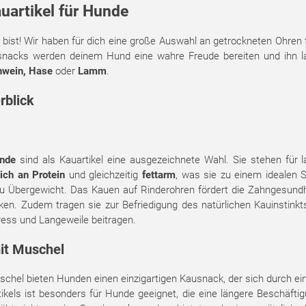
uartikel für Hunde
r bist! Wir haben für dich eine große Auswahl an getrockneten Ohre
nacks werden deinem Hund eine wahre Freude bereiten und ihn 
hwein, Hase
oder
Lamm
.
rblick
unde
sind als Kauartikel eine ausgezeichnete Wahl. Sie stehen für 
eich an Protein
und gleichzeitig
fettarm
, was sie zu einem idealen 
zu Übergewicht. Das Kauen auf Rinderohren fördert die Zahngesundhe
ken. Zudem tragen sie zur Befriedigung des natürlichen Kauinstinkt
ress und Langeweile beitragen.
it Muschel
chel bieten Hunden einen einzigartigen Kausnack, der sich durch ein
rtikels ist besonders für Hunde geeignet, die eine längere Beschäf