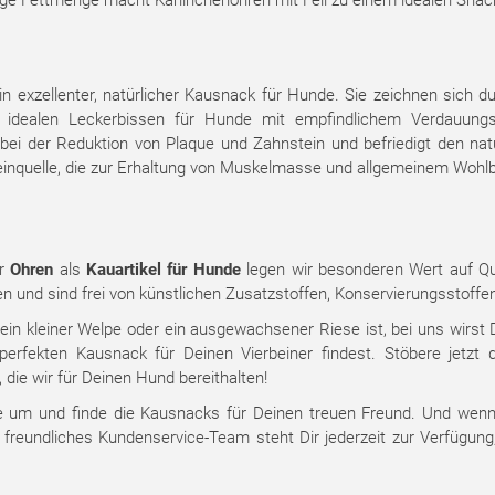
nge Fettmenge macht Kaninchenohren mit Fell zu einem idealen Snack
n exzellenter, natürlicher Kausnack für Hunde. Sie zeichnen sich du
idealen Leckerbissen für Hunde mit empfindlichem Verdauung
ft bei der Reduktion von Plaque und Zahnstein und befriedigt den n
inquelle, die zur Erhaltung von Muskelmasse und allgemeinem Wohlbe
r
Ohren
als
Kauartikel für Hunde
legen wir besonderen Wert auf Qu
en und sind frei von künstlichen Zusatzstoffen, Konservierungsstoffe
 ein kleiner Welpe oder ein ausgewachsener Riese ist, bei uns wirs
erfekten Kausnack für Deinen Vierbeiner findest. Stöbere jetzt 
 die wir für Deinen Hund bereithalten!
 um und finde die Kausnacks für Deinen treuen Freund. Und wenn 
r freundliches Kundenservice-Team steht Dir jederzeit zur Verfügu