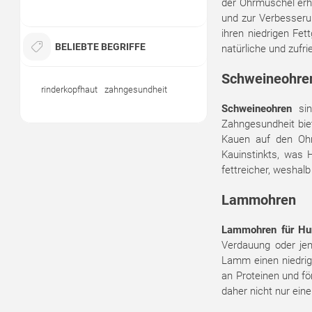
der Ohrmuschel erh
und zur Verbesserun
ihren niedrigen Fet
BELIEBTE BEGRIFFE
natürliche und zufr
Schweineohre
rinderkopfhaut
zahngesundheit
Schweineohren
sin
Zahngesundheit biet
Kauen auf den Ohr
Kauinstinkts, was 
fettreicher, weshal
Lammohren
Lammohren für H
Verdauung oder jen
Lamm einen niedrig
an Proteinen und fö
daher nicht nur ein