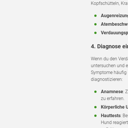
Kopfschütteln, K
Augenreizun
Atembeschw
Verdauungs
4. Diagnose ei
Wenn du den Verdac
untersuchen und e
Symptome häufig de
diagnostizieren:
Anamnese
: 
zu erfahren.
Körperliche 
Hauttests
: B
Hund reagiert