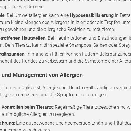
erapie notwendig sein.
ie
: Bei Umweltallergien kann eine
Hyposensibilisierung
in Betr
traum kleine Mengen des Allergens injiziert oder als Tropfen u
zu gewöhnen und die allergische Reaktion zu reduzieren.
etroffenen Hautstellen
: Bei Hautirritationen und Entzündungen is
n. Dein Tierarzt kann dir spezielle Shampoos, Salben oder Spra
ergänzungen
: In manchen Fällen können Futtermittelergänzung
dheit des Hundes zu verbessern und die Symptome einer Allergi
 und Management von Allergien
 immer möglich ist, Allergien bei Hunden vollständig zu verhind
Allergie zu reduzieren und die Symptome zu managen:
Kontrollen beim Tierarzt
: Regelmäßige Tierarztbesuche sind 
g auf mögliche Allergien zu reagieren.
ährung
: Eine ausgewogene und hochwertige Ernährung trägt d
n Allergien zu reduzieren.