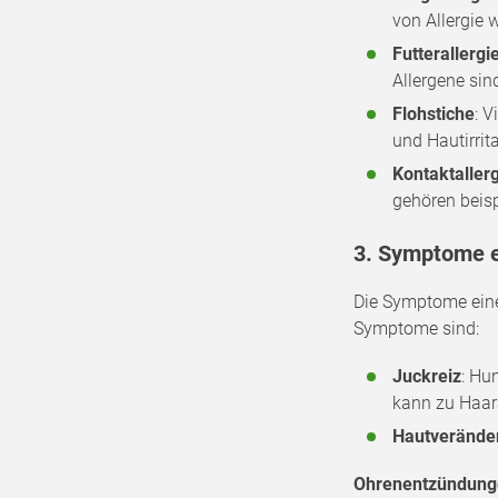
von Allergie 
Futterallergi
Allergene sin
Flohstiche
: 
und Hautirrit
Kontaktaller
gehören beis
3. Symptome e
Die Symptome einer
Symptome sind:
Juckreiz
: Hu
kann zu Haar
Hautverände
Ohrenentzündun