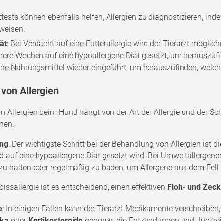
uttests können ebenfalls helfen, Allergien zu diagnostizieren, i
weisen.
ät
: Bei Verdacht auf eine Futterallergie wird der Tierarzt mögli
rere Wochen auf eine hypoallergene Diät gesetzt, um herauszu
ne Nahrungsmittel wieder eingeführt, um herauszufinden, welche
von Allergien
n Allergien beim Hund hängt von der Art der Allergie und der S
nen:
ung
: Der wichtigste Schritt bei der Behandlung von Allergien ist d
nd auf eine hypoallergene Diät gesetzt wird. Bei Umweltallergen
zu halten oder regelmäßig zu baden, um Allergene aus dem Fell 
bissallergie ist es entscheidend, einen effektiven
Floh- und Zec
e
: In einigen Fällen kann der Tierarzt Medikamente verschreibe
ika
oder
Kortikosteroide
gehören, die Entzündungen und Juckreiz