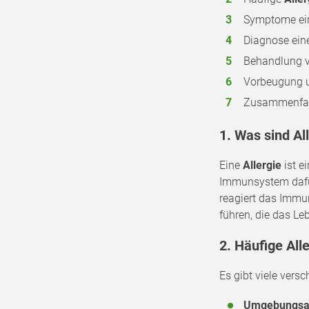
Symptome ein
Diagnose ein
Behandlung v
Vorbeugung 
Zusammenfa
1. Was sind Al
Eine
Allergie
ist e
Immunsystem dafür 
reagiert das Immu
führen, die das Le
2. Häufige All
Es gibt viele vers
Umgebungsa