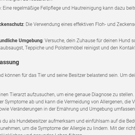
e
: Eine regelmäßige Fellpflege und Hautreinigung kann dazu beitr
.
ckenschutz
: Die Verwendung eines effektiven Floh- und Zeckens
eundliche Umgebung
: Versuche, dein Zuhause für deinen Hund so
taubsaugst, Teppiche und Polstermöbel reinigst und den Kontak
assung
d können für das Tier und seine Besitzer belastend sein. Um de
nen Tierarzt aufzusuchen, um eine genaue Diagnose zu stellen. D
er Symptome ab und kann die Vermeidung von Allergenen, die 
sowie Veränderungen in der Ernährung und Umgebung umfassen
ss du als Hundebesitzer aufmerksam und einfühlsam auf die Bedü
nehmen, um die Symptome der Allergie zu lindern. Mit der rich