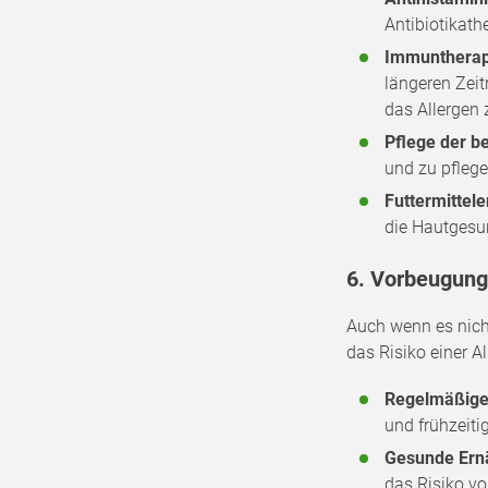
Antibiotikath
Immuntherap
längeren Zei
das Allergen 
Pflege der b
und zu pflege
Futtermittel
die Hautgesun
6. Vorbeugung
Auch wenn es nicht
das Risiko einer 
Regelmäßige 
und frühzeiti
Gesunde Ern
das Risiko vo