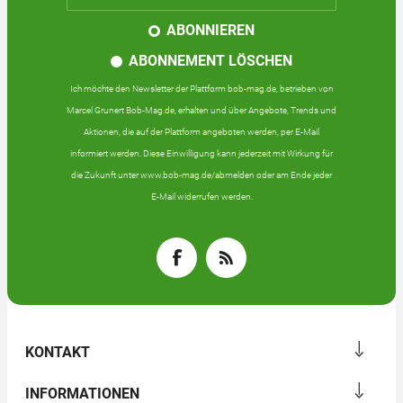
ABONNIEREN
ABONNEMENT LÖSCHEN
Ich möchte den Newsletter der Plattform bob-mag.de, betrieben von
Marcel Grunert Bob-Mag.de, erhalten und über Angebote, Trends und
Aktionen, die auf der Plattform angeboten werden, per E-Mail
informiert werden. Diese Einwilligung kann jederzeit mit Wirkung für
die Zukunft unter www.bob-mag.de/abmelden oder am Ende jeder
E-Mail widerrufen werden.
KONTAKT
INFORMATIONEN