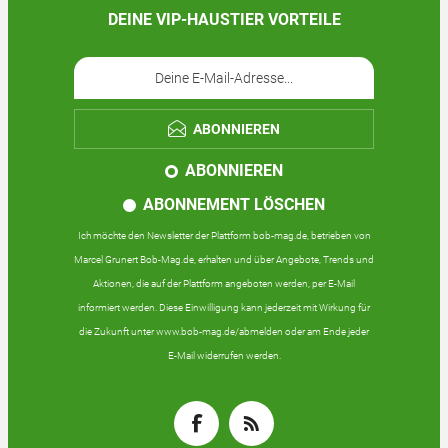
DEINE VIP-HAUSTIER VORTEILE
ABONNIEREN
ABONNIEREN
ABONNEMENT LÖSCHEN
Ich möchte den Newsletter der Plattform bob-mag.de, betrieben von
Marcel Grunert Bob-Mag.de, erhalten und über Angebote, Trends und
Aktionen, die auf der Plattform angeboten werden, per E-Mail
informiert werden. Diese Einwilligung kann jederzeit mit Wirkung für
die Zukunft unter www.bob-mag.de/abmelden oder am Ende jeder
E-Mail widerrufen werden.