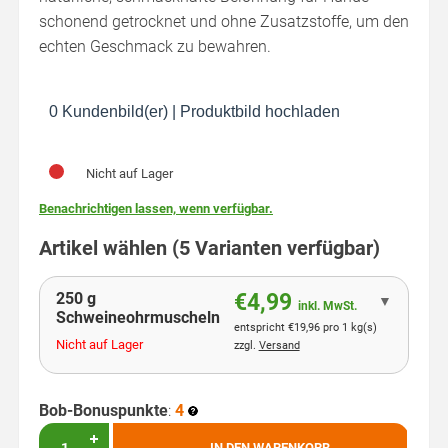
schonend getrocknet und ohne Zusatzstoffe, um den
echten Geschmack zu bewahren.
0 Kundenbild(er)
|
Produktbild hochladen
Nicht auf Lager
Benachrichtigen lassen, wenn verfügbar.
Artikel wählen (5 Varianten verfügbar)
250 g
€4,99
▼
inkl. MwSt.
Schweineohrmuscheln
entspricht €19,96 pro 1 kg(s)
Nicht auf Lager
zzgl.
Versand
Bob-Bonuspunkte
:
4
IN DEN WARENKORB