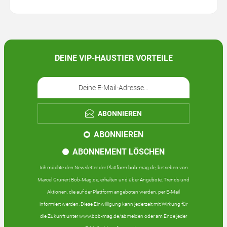
DEINE VIP-HAUSTIER VORTEILE
ABONNIEREN
ABONNIEREN
ABONNEMENT LÖSCHEN
Ich möchte den Newsletter der Plattform bob-mag.de, betrieben von
Marcel Grunert Bob-Mag.de, erhalten und über Angebote, Trends und
Aktionen, die auf der Plattform angeboten werden, per E-Mail
informiert werden. Diese Einwilligung kann jederzeit mit Wirkung für
die Zukunft unter www.bob-mag.de/abmelden oder am Ende jeder