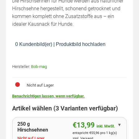
Die Hirschsehnen für Hunde werden aus natürlicher
Hirschsehne hergestellt, schonend getrocknet und
kommen komplett ohne Zusatzstoffe aus – ein
idealer Kausnack für Hunde.
0 Kundenbild(er)
|
Produktbild hochladen
Hersteller:
Bob-mag
Nicht auf Lager
Benachrichtigen lassen, wenn verfügbar.
Artikel wählen (3 Varianten verfügbar)
250 g
€13,99
▼
inkl. MwSt.
Hirschsehnen
entspricht €55,96 pro 1 kg(s)
Nicht auf Lager
zzgl.
Versand