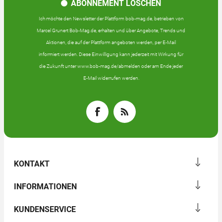
ABONNEMENT LÖSCHEN
Ich möchte den Newsletter der Plattform bob-mag.de, betrieben von
Marcel Grunert Bob-Mag.de, erhalten und über Angebote, Trends und
Aktionen, die auf der Plattform angeboten werden, per E-Mail
informiert werden. Diese Einwilligung kann jederzeit mit Wirkung für
die Zukunft unter www.bob-mag.de/abmelden oder am Ende jeder
E-Mail widerrufen werden.
KONTAKT
INFORMATIONEN
KUNDENSERVICE